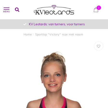
0
MENU
KV Leotards: van turners, voor turners
Home
/
Sporttop "Victory" roze met naam