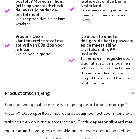
besteld? Morgen in huis!
gratis verzonden binnen
(mits op voorraad: check
Nederland
de levertijd onder de
Gratis verzending naar de
bestelknop)
meeste EU landen boven
We snappen dat je niet kunt
€200,-
wachten
Vragen? Onze
De mooiste unieke
klantenservice staat ma
designs, de beste pasvorm
tot vrij van 09u-16u voor
en de meest shiny
je klaar
crystals: dát is KV
leotards
We helpen je graag!
Turnen is een magische sport
waar atletisch vermogen en
artistiek talent samenkomen:
dit verdiend de mooiste
turnpakken gemaakt van de
beste materialen.
Productomschrijving
Sporttop van gesublimeerde lycra geïnspireerd door Turnpakje "
Victory". Deze sporttops met racerback zijn perfect voor intensieve
trainingen en op warme zomerdagen. Gratis gepersonaliseerd met
eigen naam. Liever geen naam?Neem dan even contact op met ons.