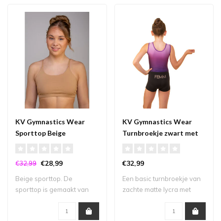
KV Gymnastics Wear
KV Gymnastics Wear
Sporttop Beige
Turnbroekje zwart met
naam
€28,99
€32,99
€32,99
Beige sporttop. De
Een basic turnbroekje van
sporttop is gemaakt van
zachte matte lycra met
een dikke en stev..
taille elas..