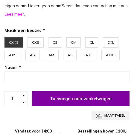
eigen naam. Liever geen naam?Neem dan even contact op met ons
Lees meer..
Maak een keuze:
*
CXXS
CXS
CS
CM
CL
CXL
AXS
AS
AM
AL
AXL
AXXL
Naam:
*
Toevoegen aan winkelwagen
MAATTABEL
Vandaag voor 14:00
Bestellingen boven €100,-