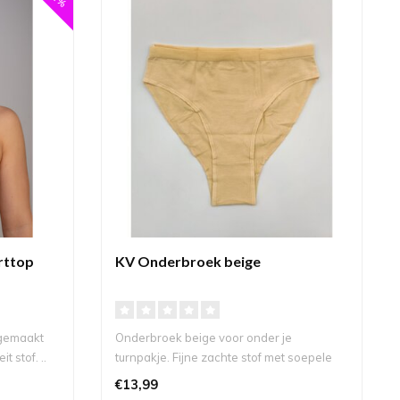
rttop
KV Onderbroek beige
 gemaakt
Onderbroek beige voor onder je
t stof. ..
turnpakje. Fijne zachte stof met soepele
naden di..
€13,99