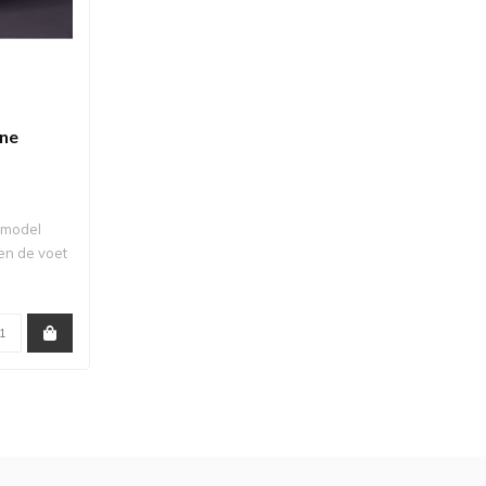
ine
 model
en de voet