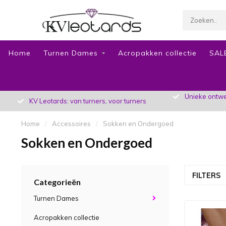
Home
Turnen Dames
Acropakken collectie
SAL
Unieke ontwer
KV Leotards: van turners, voor turners
Home
/
Accessoires
/
Sokken en Ondergoed
Sokken en Ondergoed
FILTERS
Categorieën
Turnen Dames
Acropakken collectie