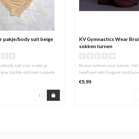
 pakje/body suit beige
KV Gymnastics Wear Bru
sokken turnen
e/body suit voor onder je
Bruine sokken voor turnen. Het
Fijne zachte stof met soepele
heeft een iets hogere rand bov
wa..
€9,99