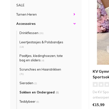
SALE
Turnen Heren
Accessoires
Drinkflessen
(39)
Leertjestasjes & Polsbandjes
(14)
Paaltjes, kledinghoezen, tote
bag en sliders
(4)
Scrunchies en Haarstrikken
KV Gymn
(70)
Sportsok
Sieraden
(2)
De KV Spor
Sokken en Ondergoed
(8)
ontworpen 
Teddybeer
(8)
..
€15,99