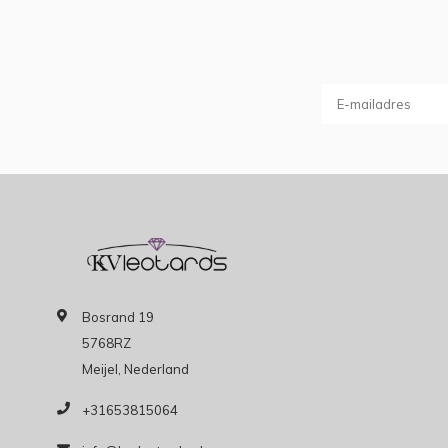
Bosrand 19
5768RZ
Meijel, Nederland
+31653815064