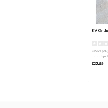
KV Onder
Onder pakj
turnpakje. 
nad..
€22,99