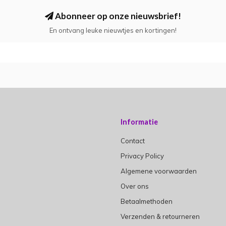
Abonneer op onze nieuwsbrief!
En ontvang leuke nieuwtjes en kortingen!
Informatie
Contact
Privacy Policy
Algemene voorwaarden
Over ons
Betaalmethoden
Verzenden & retourneren