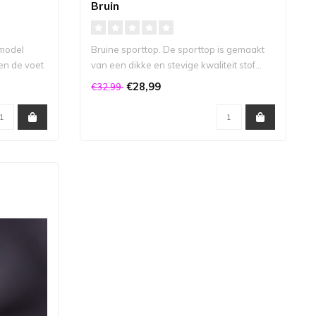
Bruin
 model
Bruine sporttop. De sporttop is gemaakt
en de voet
van een dikke en stevige kwaliteit stof...
€28,99
€32,99