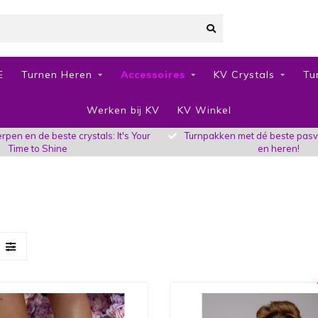
E
Turnen Heren
Accessoires
KV Crystals
Tu
Werken bij KV
KV Winkel
pen en de beste crystals: It's Your
Turnpakken met dé beste pas
Time to Shine
en heren!