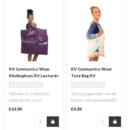
KV Gymnastics Wear
KV Gymnastics Wear
Kledinghoes KV Leotards
Tote Bag KV
Stijlvolle en praktische
Tote bag gemaakt van dik
kledinghoes om je
katoen (stevige kwaliteit!).
turnpakje in op te bergen
Nu te bestellen met naam i..
€10,99
€9,99
en te vervo..