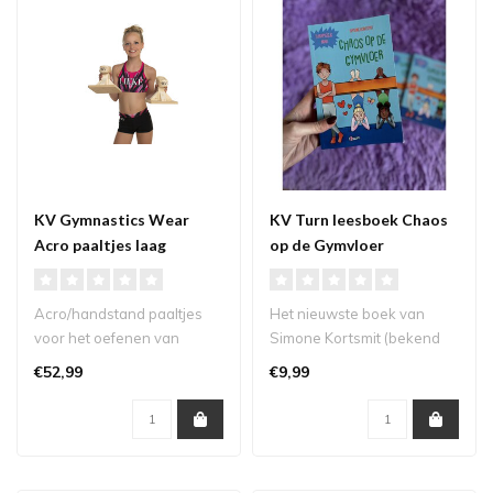
KV Gymnastics Wear
KV Turn leesboek Chaos
Acro paaltjes laag
op de Gymvloer
Acro/handstand paaltjes
Het nieuwste boek van
voor het oefenen van
Simone Kortsmit (bekend
handstanden,
van de Turntoppers serie)
€52,99
€9,99
spreidhoeken en nog ve..
'Chaos o..