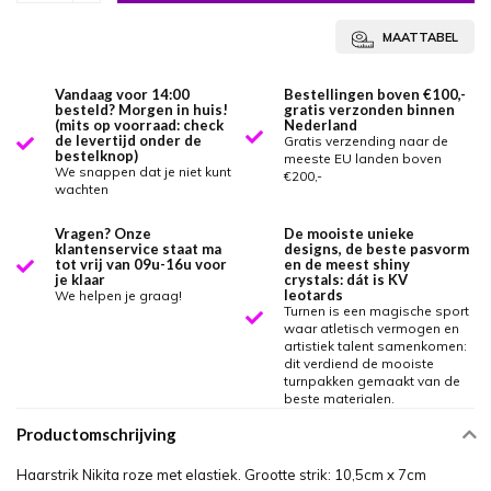
MAATTABEL
Vandaag voor 14:00
Bestellingen boven €100,-
besteld? Morgen in huis!
gratis verzonden binnen
(mits op voorraad: check
Nederland
de levertijd onder de
Gratis verzending naar de
bestelknop)
meeste EU landen boven
We snappen dat je niet kunt
€200,-
wachten
Vragen? Onze
De mooiste unieke
klantenservice staat ma
designs, de beste pasvorm
tot vrij van 09u-16u voor
en de meest shiny
je klaar
crystals: dát is KV
leotards
We helpen je graag!
Turnen is een magische sport
waar atletisch vermogen en
artistiek talent samenkomen:
dit verdiend de mooiste
turnpakken gemaakt van de
beste materialen.
Productomschrijving
Haarstrik Nikita roze met elastiek. Grootte strik: 10,5cm x 7cm