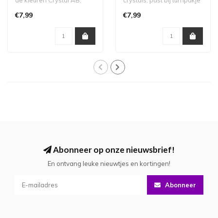
de kleuren Crystal AB,
crystals, past bij turnpakje
Sapphire en Sapphire AB.
Nikita
€7,99
€7,99
Past b..
Abonneer op onze nieuwsbrief!
En ontvang leuke nieuwtjes en kortingen!
Abonneer