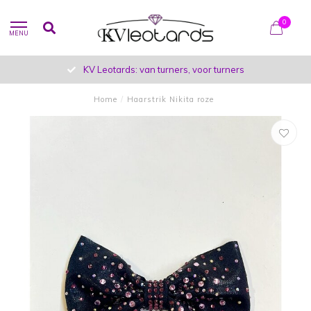
0
MENU
KV Leotards: van turners, voor turners
Home
/
Haarstrik Nikita roze