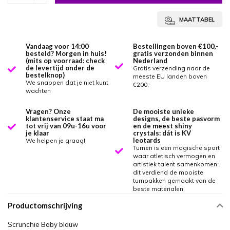
MAATTABEL
Vandaag voor 14:00
Bestellingen boven €100,-
besteld? Morgen in huis!
gratis verzonden binnen
(mits op voorraad: check
Nederland
de levertijd onder de
Gratis verzending naar de
bestelknop)
meeste EU landen boven
We snappen dat je niet kunt
€200,-
wachten
Vragen? Onze
De mooiste unieke
klantenservice staat ma
designs, de beste pasvorm
tot vrij van 09u-16u voor
en de meest shiny
je klaar
crystals: dát is KV
leotards
We helpen je graag!
Turnen is een magische sport
waar atletisch vermogen en
artistiek talent samenkomen:
dit verdiend de mooiste
turnpakken gemaakt van de
beste materialen.
Productomschrijving
Scrunchie Baby blauw