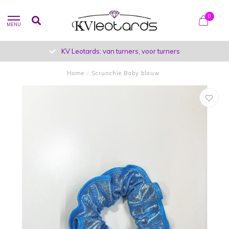
0
MENU
KV Leotards: van turners, voor turners
Home
/
Scrunchie Baby blauw