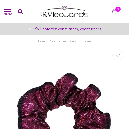
0
MENU
KV Leotards: van turners, voor turners
Home
/
Scrunchie Dark Fuchsia