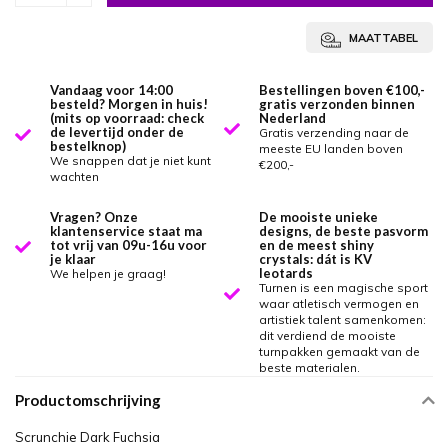
MAATTABEL
Vandaag voor 14:00
Bestellingen boven €100,-
besteld? Morgen in huis!
gratis verzonden binnen
(mits op voorraad: check
Nederland
de levertijd onder de
Gratis verzending naar de
bestelknop)
meeste EU landen boven
We snappen dat je niet kunt
€200,-
wachten
Vragen? Onze
De mooiste unieke
klantenservice staat ma
designs, de beste pasvorm
tot vrij van 09u-16u voor
en de meest shiny
je klaar
crystals: dát is KV
leotards
We helpen je graag!
Turnen is een magische sport
waar atletisch vermogen en
artistiek talent samenkomen:
dit verdiend de mooiste
turnpakken gemaakt van de
beste materialen.
Productomschrijving
Scrunchie Dark Fuchsia