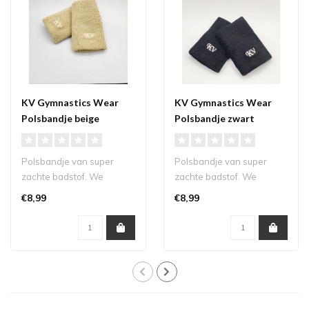
KV Gymnastics Wear
KV Gymnastics Wear
Polsbandje beige
Polsbandje zwart
Polsbandje van super
Polsbandje van super
zachte badstof. We
zachte badstof. We
hebben het logo'tje subtiel
hebben het logo'tje subtiel
€8,99
€8,99
en klein geh..
en klein geh..