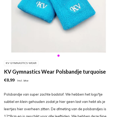
KV GYMNASTICS WEAR
KV Gymnastics Wear Polsbandje turquoise
€8,99
Incl. btw
Polsbandje van super zachte badstof. We hebben het logo'tje
subtiel en klein gehouden zodat je hier geen last van hebt als je
leertjes hier overheen zitten. De afmeting van de polsbandjes is
12*8cm en is geschikt voor alle leeftijden. We hebben deze fijne