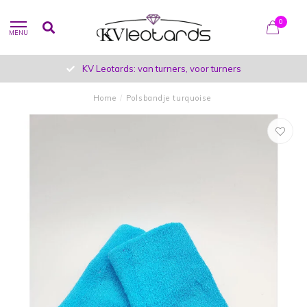
0
MENU
KV Leotards: van turners, voor turners
Home
/
Polsbandje turquoise