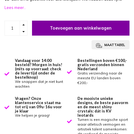
Lees meer..
Toevoegen aan winkelwagen
MAATTABEL
Vandaag voor 14:00
Bestellingen boven €100,-
besteld? Morgen in huis!
gratis verzonden binnen
(mits op voorraad: check
Nederland
de levertijd onder de
Gratis verzending naar de
bestelknop)
meeste EU landen boven
We snappen dat je niet kunt
€200,-
wachten
Vragen? Onze
De mooiste unieke
klantenservice staat ma
designs, de beste pasvorm
tot vrij van 09u-16u voor
en de meest shiny
je klaar
crystals: dát is KV
leotards
We helpen je graag!
Turnen is een magische sport
waar atletisch vermogen en
artistiek talent samenkomen:
dit verdiend de mooiste