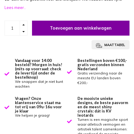
Lees meer..
Toevoegen aan winkelwagen
MAATTABEL
Vandaag voor 14:00
Bestellingen boven €100,-
besteld? Morgen in huis!
gratis verzonden binnen
(mits op voorraad: check
Nederland
de levertijd onder de
Gratis verzending naar de
bestelknop)
meeste EU landen boven
We snappen dat je niet kunt
€200,-
wachten
Vragen? Onze
De mooiste unieke
klantenservice staat ma
designs, de beste pasvorm
tot vrij van 09u-16u voor
en de meest shiny
je klaar
crystals: dát is KV
leotards
We helpen je graag!
Turnen is een magische sport
waar atletisch vermogen en
artistiek talent samenkomen:
dit verdiend de mooiste