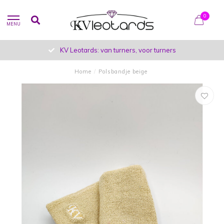
0
MENU
KV Leotards: van turners, voor turners
Home
/
Polsbandje beige