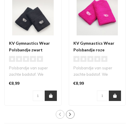
KV Gymnastics Wear
KV Gymnastics Wear
Polsbandje zwart
Polsbandje roze
Polsbandje van super
Polsbandje van super
zachte badstof. We
zachte badstof. We
hebben het logo'tje subtiel
hebben het logo'tje subtiel
€8,99
€8,99
en klein geh..
en klein geh..