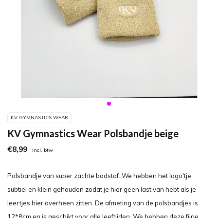
KV GYMNASTICS WEAR
KV Gymnastics Wear Polsbandje beige
€8,99
Incl. btw
Polsbandje van super zachte badstof. We hebben het logo'tje
subtiel en klein gehouden zodat je hier geen last van hebt als je
leertjes hier overheen zitten. De afmeting van de polsbandjes is
12*8cm en is geschikt voor alle leeftijden. We hebben deze fijne