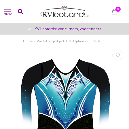
0
MENU
KV Leotards: van turners, voor turners
Home
/
Wedstrijdpakje DOS Alphen aan de Rijn