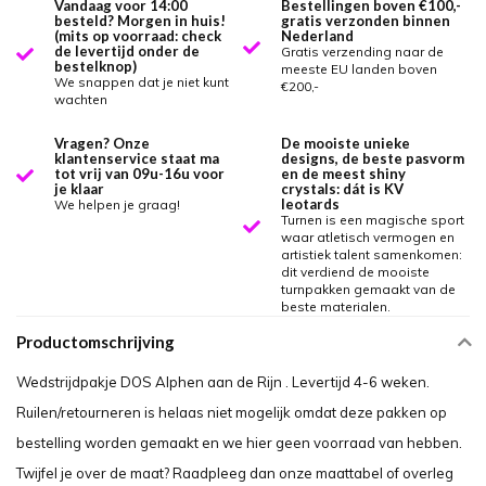
Vandaag voor 14:00
Bestellingen boven €100,-
besteld? Morgen in huis!
gratis verzonden binnen
(mits op voorraad: check
Nederland
de levertijd onder de
Gratis verzending naar de
bestelknop)
meeste EU landen boven
We snappen dat je niet kunt
€200,-
wachten
Vragen? Onze
De mooiste unieke
klantenservice staat ma
designs, de beste pasvorm
tot vrij van 09u-16u voor
en de meest shiny
je klaar
crystals: dát is KV
leotards
We helpen je graag!
Turnen is een magische sport
waar atletisch vermogen en
artistiek talent samenkomen:
dit verdiend de mooiste
turnpakken gemaakt van de
beste materialen.
Productomschrijving
Wedstrijdpakje DOS Alphen aan de Rijn . Levertijd 4-6 weken.
Ruilen/retourneren is helaas niet mogelijk omdat deze pakken op
bestelling worden gemaakt en we hier geen voorraad van hebben.
Twijfel je over de maat? Raadpleeg dan onze maattabel of overleg