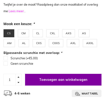
Twijfel je over de maat? Raadpleeg dan onze maattabel of overleg
me
Lees meer..
Maak een keuze:
*
CS
CM
CL
CXL
AXS
AS
AM
AL
CXS
CXXS
AXL
AXXL
Bijpassende scrunchie met overloop:
*
Scrunchie (+€5,00)
Geen srcunchie
Toevoegen aan winkelwagen
4-6 weken
MAATTABEL