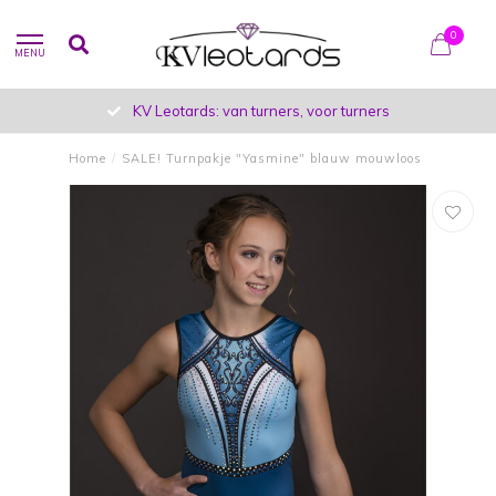
0
MENU
KV Leotards: van turners, voor turners
Home
/
SALE! Turnpakje "Yasmine" blauw mouwloos