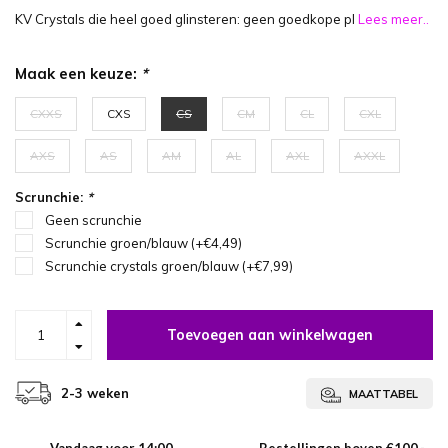
KV Crystals die heel goed glinsteren: geen goedkope pl
Lees meer..
Maak een keuze:
*
CXXS
CXS
CS
CM
CL
CXL
AXS
AS
AM
AL
AXL
AXXL
Scrunchie:
*
Geen scrunchie
Scrunchie groen/blauw (+€4,49)
Scrunchie crystals groen/blauw (+€7,99)
Toevoegen aan winkelwagen
2-3 weken
MAATTABEL