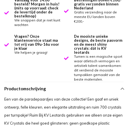
Vandaag voor 14:00
Bestellingen boven €100,-
besteld? Morgen in huis!
gratis verzonden binnen
(mits op voorraad: check
Nederland
de levertijd onder de
Gratis verzending naar de
bestelknop)
meeste EU landen boven
We snappen dat je niet kunt
€200,-
wachten
Vragen? Onze
De mooiste unieke
klantenservice staat ma
designs, de beste pasvorm
tot vrij van 09u-16u voor
en de meest shiny
je klaar
crystals: dát is KV
leotards
We helpen je graag!
Turnen is een magische sport
waar atletisch vermogen en
artistiek talent samenkomen:
dit verdiend de mooiste
turnpakken gemaakt van de
beste materialen.
Productomschrijving
Een van de paradepaardjes van deze collectie! Een gaaf en uniek
ontwerp, felle kleuren, een elegante uitstraling en ruim 700 crystals
per turnpakje! Ruim Bij KV Leotards gebruiken we alleen onze eigen
KV Crystals die heel goed glinsteren: geen goedkope plastic