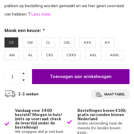
pakken op bestelling worden gemaakt en we hier geen voorraad
van hebben. T
Lees meer..
Maak een keuze:
*
CS
CM
CL
CXL
AXS
AS
AM
AL
CXS
CXXS
AXL
AXXL
Toevoegen aan winkelwagen
2-3 weken
MAATTABEL
Vandaag voor 14:00
Bestellingen boven €100,-
besteld? Morgen in huis!
gratis verzonden binnen
(mits op voorraad: check
Nederland
de levertijd onder de
Gratis verzending naar de
bestelknop)
meeste EU landen boven
We snappen dat je niet kunt
€200,-