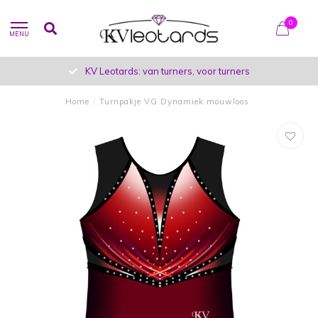
0
MENU
KV Leotards: van turners, voor turners
Home
/
Turnpakje VG Dynamiek mouwloos