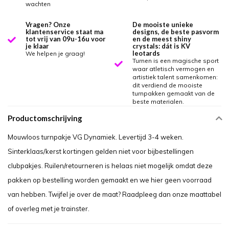
wachten
Vragen? Onze
De mooiste unieke
klantenservice staat ma
designs, de beste pasvorm
tot vrij van 09u-16u voor
en de meest shiny
je klaar
crystals: dát is KV
leotards
We helpen je graag!
Turnen is een magische sport
waar atletisch vermogen en
artistiek talent samenkomen:
dit verdiend de mooiste
turnpakken gemaakt van de
beste materialen.
Productomschrijving
Mouwloos turnpakje VG Dynamiek. Levertijd 3-4 weken.
Sinterklaas/kerst kortingen gelden niet voor bijbestellingen
clubpakjes. Ruilen/retourneren is helaas niet mogelijk omdat deze
pakken op bestelling worden gemaakt en we hier geen voorraad
van hebben. Twijfel je over de maat? Raadpleeg dan onze maattabel
of overleg met je trainster.