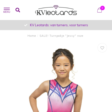
0
MENU
KV Leotards: van turners, voor turners
Home
/
SALE! Turnpakje "Jessy" roze