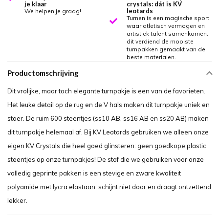
je klaar
crystals: dát is KV
leotards
We helpen je graag!
Turnen is een magische sport
waar atletisch vermogen en
artistiek talent samenkomen:
dit verdiend de mooiste
turnpakken gemaakt van de
beste materialen.
Productomschrijving
Dit vrolijke, maar toch elegante turnpakje is een van de favorieten.
Het leuke detail op de rug en de V hals maken dit turnpakje uniek en
stoer. De ruim 600 steentjes (ss10 AB, ss16 AB en ss20 AB) maken
dit turnpakje helemaal af. Bij KV Leotards gebruiken we alleen onze
eigen KV Crystals die heel goed glinsteren: geen goedkope plastic
steentjes op onze turnpakjes! De stof die we gebruiken voor onze
volledig geprinte pakken is een stevige en zware kwaliteit
polyamide met lycra elastaan: schijnt niet door en draagt ontzettend
lekker.