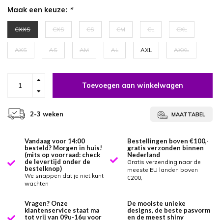
Maak een keuze:
*
CXXS
CXS
CS
CM
CL
CXL
AXS
AS
AM
AL
AXL
AXXL
Toevoegen aan winkelwagen
2-3 weken
MAATTABEL
Vandaag voor 14:00
Bestellingen boven €100,-
besteld? Morgen in huis!
gratis verzonden binnen
(mits op voorraad: check
Nederland
de levertijd onder de
Gratis verzending naar de
bestelknop)
meeste EU landen boven
We snappen dat je niet kunt
€200,-
wachten
Vragen? Onze
De mooiste unieke
klantenservice staat ma
designs, de beste pasvorm
tot vrij van 09u-16u voor
en de meest shiny