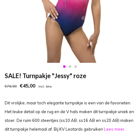
SALE! Turnpakje "Jessy" roze
€45,00
€76,99
Incl. btw
Dit vrolijke, maar toch elegante turnpakje is een van de favorieten.
Het leuke detail op de rug en de V hals maken dit turnpakje uniek en
stoer. De ruim 600 steentjes (ss10 AB, ss16 AB en ss20 AB) maken
dit turnpakje helemaal af. Bij KV Leotards gebruiken
Lees meer..