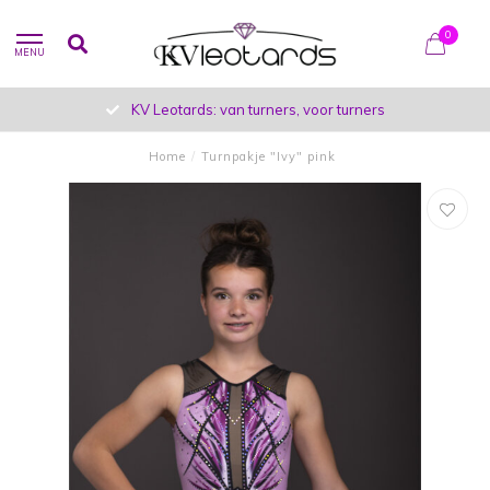
0
MENU
KV Leotards: van turners, voor turners
Home
/
Turnpakje "Ivy" pink