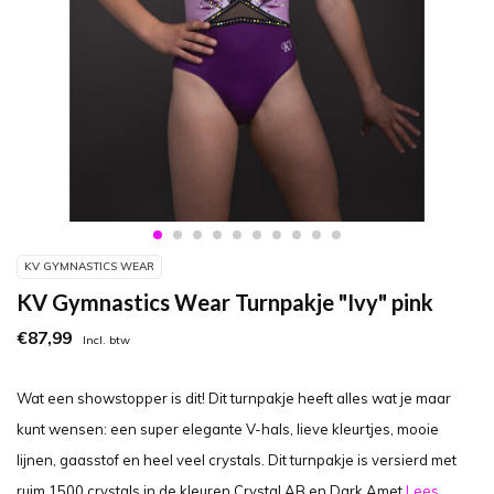
KV GYMNASTICS WEAR
KV Gymnastics Wear Turnpakje "Ivy" pink
€87,99
Incl. btw
Wat een showstopper is dit! Dit turnpakje heeft alles wat je maar
kunt wensen: een super elegante V-hals, lieve kleurtjes, mooie
lijnen, gaasstof en heel veel crystals. Dit turnpakje is versierd met
ruim 1500 crystals in de kleuren Crystal AB en Dark Amet
Lees