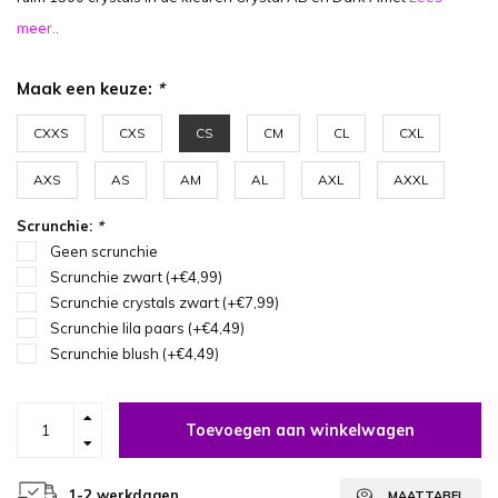
meer..
Maak een keuze:
*
CXXS
CXS
CS
CM
CL
CXL
AXS
AS
AM
AL
AXL
AXXL
Scrunchie:
*
Geen scrunchie
Scrunchie zwart (+€4,99)
Scrunchie crystals zwart (+€7,99)
Scrunchie lila paars (+€4,49)
Scrunchie blush (+€4,49)
Toevoegen aan winkelwagen
1-2 werkdagen
MAATTABEL