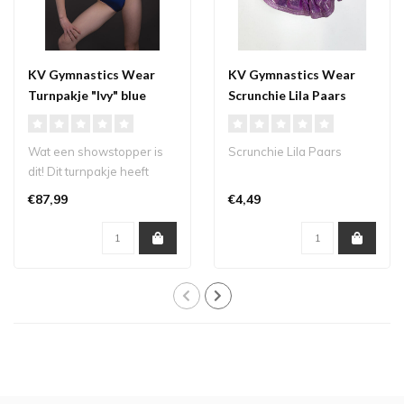
KV Gymnastics Wear
KV Gymnastics Wear
Turnpakje "Ivy" blue
Scrunchie Lila Paars
Wat een showstopper is
Scrunchie Lila Paars
dit! Dit turnpakje heeft
alles wat je maar kunt
€87,99
€4,49
wensen: e..