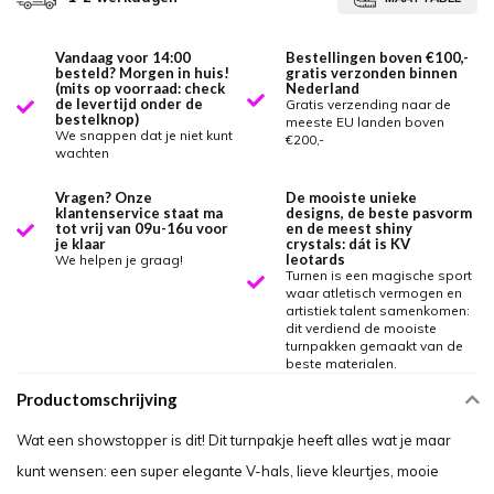
Vandaag voor 14:00
Bestellingen boven €100,-
besteld? Morgen in huis!
gratis verzonden binnen
(mits op voorraad: check
Nederland
de levertijd onder de
Gratis verzending naar de
bestelknop)
meeste EU landen boven
We snappen dat je niet kunt
€200,-
wachten
Vragen? Onze
De mooiste unieke
klantenservice staat ma
designs, de beste pasvorm
tot vrij van 09u-16u voor
en de meest shiny
je klaar
crystals: dát is KV
leotards
We helpen je graag!
Turnen is een magische sport
waar atletisch vermogen en
artistiek talent samenkomen:
dit verdiend de mooiste
turnpakken gemaakt van de
beste materialen.
Productomschrijving
Wat een showstopper is dit! Dit turnpakje heeft alles wat je maar
kunt wensen: een super elegante V-hals, lieve kleurtjes, mooie