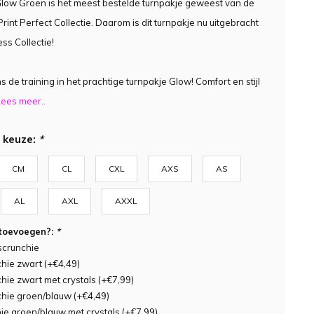
low Groen is het meest bestelde turnpakje geweest van de
rint Perfect Collectie. Daarom is dit turnpakje nu uitgebracht
ss Collectie!
s de training in het prachtige turnpakje Glow! Comfort en stijl
ees meer..
 keuze:
*
CM
CL
CXL
AXS
AS
AL
AXL
AXXL
 toevoegen?:
*
scrunchie
hie zwart (+€4,49)
hie zwart met crystals (+€7,99)
hie groen/blauw (+€4,49)
ie groen/blauw met crystals (+€7,99)