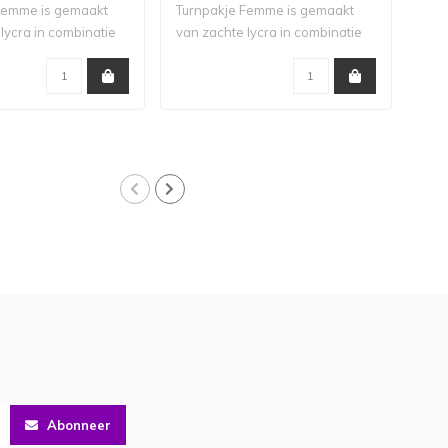
Femme is gemaakt
Turnpakje Femme is gemaakt
Turn
lycra in combinatie
van zachte lycra in combinatie
besc
me..
Abonneer