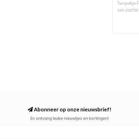
Turnpakje 
van zachte 
me..
Abonneer op onze nieuwsbrief!
En ontvang leuke nieuwtjes en kortingen!