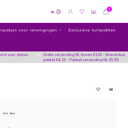
0
NL
rnpakjes voor verenigingen
Exclusieve turnpakken
vorm voor dames
Gratis verzending NL boven €100 - Brievenbus
pakket €4,25 - Pakket verzending NL €5,95
Incl. btw