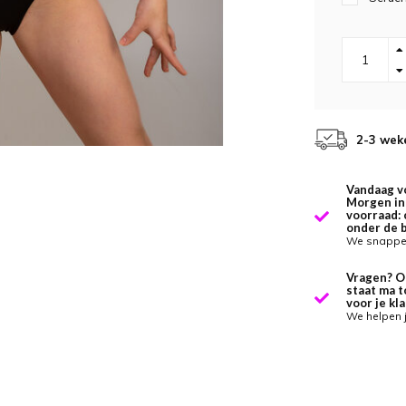
2-3 wek
Vandaag v
Morgen in 
voorraad: 
onder de 
We snappen
Vragen? O
staat ma t
voor je kla
We helpen 