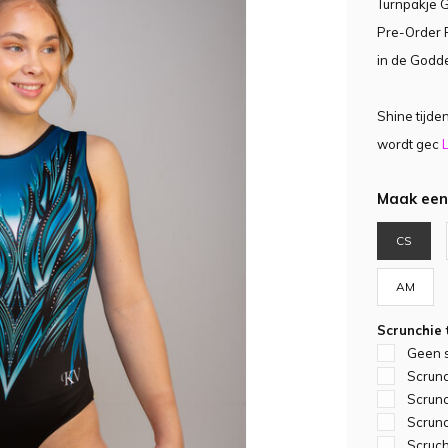
Turnpakje G
Pre-Order P
in de Godde
Shine tijden
wordt gec
L
Maak een
CS
AM
Scrunchie
Geen 
Scrunc
Scrunc
Scrunc
Scruch