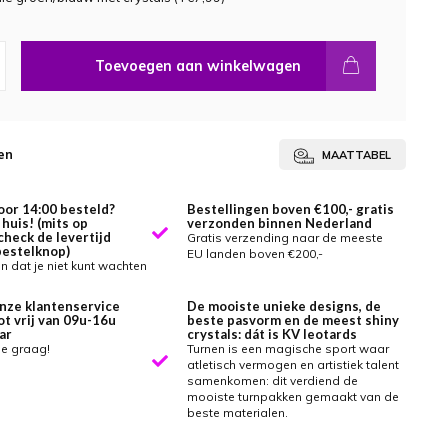
Toevoegen aan winkelwagen
en
MAATTABEL
oor 14:00 besteld?
Bestellingen boven €100,- gratis
huis! (mits op
verzonden binnen Nederland
check de levertijd
Gratis verzending naar de meeste
bestelknop)
EU landen boven €200,-
 dat je niet kunt wachten
nze klantenservice
De mooiste unieke designs, de
ot vrij van 09u-16u
beste pasvorm en de meest shiny
ar
crystals: dát is KV leotards
je graag!
Turnen is een magische sport waar
atletisch vermogen en artistiek talent
samenkomen: dit verdiend de
mooiste turnpakken gemaakt van de
beste materialen.