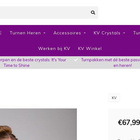
E
Turnen Heren
Accessoires
KV Crystals
Tu
Werken bij KV
KV Winkel
pen en de beste crystals: It's Your
Turnpakken met dé beste pas
Time to Shine
en heren!
KV
€67,99