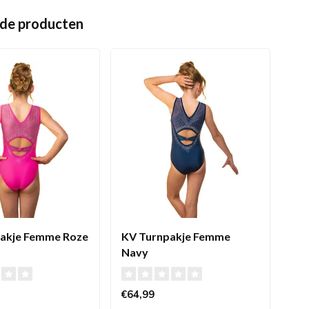
de producten
akje Femme Roze
KV Turnpakje Femme
KV 
Navy
€64,99
€77