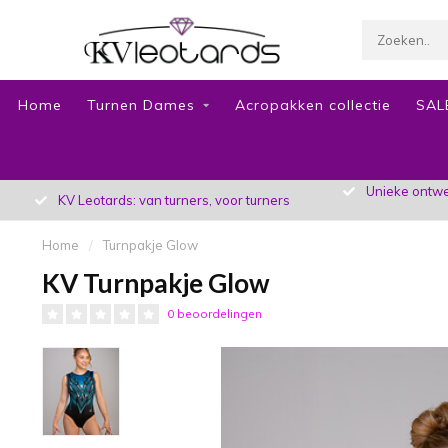
Home
Turnen Dames
Acropakken collectie
SAL
Unieke ontwer
KV Leotards: van turners, voor turners
Home
/
Turnpakje Glow
KV Turnpakje Glow
0 beoordelingen