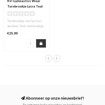
KV Gymnastics Wear
Turnbroekje Lycra Teal
Turnbroekje van lycra in
de kleur Teal. Het broekje
heeft elastiek in de taille...
€25,99
Abonneer op onze nieuwsbrief!
En ontvang leuke nieuwtjes en kortingen!