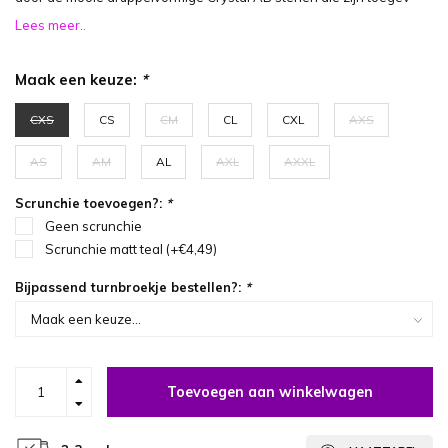
Lees meer..
Maak een keuze:
*
CXS
CS
CM
CL
CXL
AXS
AS
AM
AL
AXL
AXXL
Scrunchie toevoegen?:
*
Geen scrunchie
Scrunchie matt teal (+€4,49)
Bijpassend turnbroekje bestellen?:
*
Toevoegen aan winkelwagen