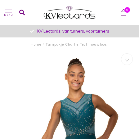
0
MENU
KV Leotards: van turners, voor turners
Home
/
Turnpakje Charlie Teal mouwloos