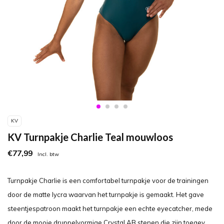
KV
KV Turnpakje Charlie Teal mouwloos
€77,99
Incl. btw
Turnpakje Charlie is een comfortabel turnpakje voor de trainingen
door de matte lycra waarvan het turnpakje is gemaakt. Het gave
steentjespatroon maakt het turnpakje een echte eyecatcher, mede
door de mooie druppelvormige Crystal AB stenen die zijn toegev