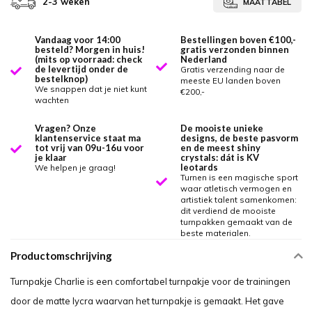
2-3 weken
MAATTABEL
Vandaag voor 14:00
Bestellingen boven €100,-
besteld? Morgen in huis!
gratis verzonden binnen
(mits op voorraad: check
Nederland
de levertijd onder de
Gratis verzending naar de
bestelknop)
meeste EU landen boven
We snappen dat je niet kunt
€200,-
wachten
Vragen? Onze
De mooiste unieke
klantenservice staat ma
designs, de beste pasvorm
tot vrij van 09u-16u voor
en de meest shiny
je klaar
crystals: dát is KV
leotards
We helpen je graag!
Turnen is een magische sport
waar atletisch vermogen en
artistiek talent samenkomen:
dit verdiend de mooiste
turnpakken gemaakt van de
beste materialen.
Productomschrijving
Turnpakje Charlie is een comfortabel turnpakje voor de trainingen
door de matte lycra waarvan het turnpakje is gemaakt. Het gave