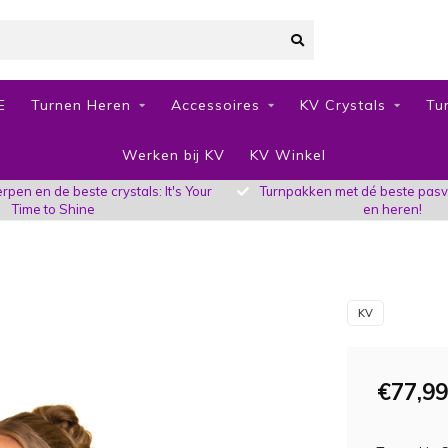
E
Turnen Heren
Accessoires
KV Crystals
Tu
Werken bij KV
KV Winkel
pen en de beste crystals: It's Your
Turnpakken met dé beste pas
Time to Shine
en heren!
KV
€77,99