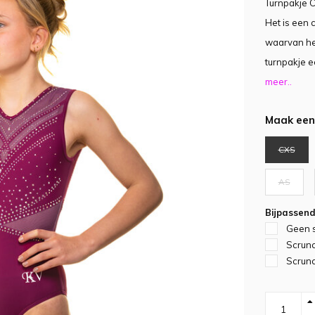
Turnpakje C
Het is een 
waarvan het
turnpakje 
meer..
Maak een
CXS
AS
Bijpassend
Geen 
Scrunc
Scrunc