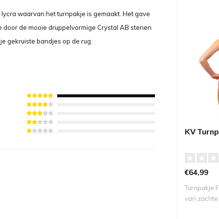
e lycra waarvan het turnpakje is gemaakt. Het gave
e door de mooie druppelvormige Crystal AB stenen
je gekruiste bandjes op de rug.
KV Turnp
€64,99
Turnpakje 
van zachte 
me..