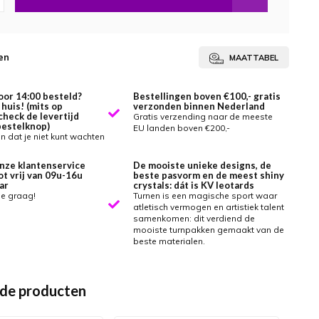
en
MAATTABEL
oor 14:00 besteld?
Bestellingen boven €100,- gratis
huis! (mits op
verzonden binnen Nederland
check de levertijd
Gratis verzending naar de meeste
bestelknop)
EU landen boven €200,-
 dat je niet kunt wachten
nze klantenservice
De mooiste unieke designs, de
ot vrij van 09u-16u
beste pasvorm en de meest shiny
ar
crystals: dát is KV leotards
je graag!
Turnen is een magische sport waar
atletisch vermogen en artistiek talent
samenkomen: dit verdiend de
mooiste turnpakken gemaakt van de
beste materialen.
de producten