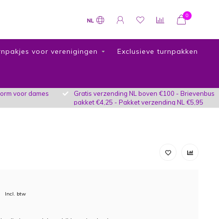
0
NL
rnpakjes voor verenigingen
Exclusieve turnpakken
vorm voor dames
Gratis verzending NL boven €100 - Brievenbus
pakket €4,25 - Pakket verzending NL €5,95
Incl. btw