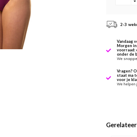
2-3 wek
Vandaag v
Morgen in 
voorraad: 
onder de 
We snappen
Vragen? O
staat ma t
voor je kla
We helpen 
Gerelateer