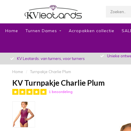
Home
Turnen Dames
Acropakken collectie
SAL
Unieke ontwer
KV Leotards: van turners, voor turners
Home
/
Turnpakje Charlie Plum
KV Turnpakje Charlie Plum
1 beoordeling