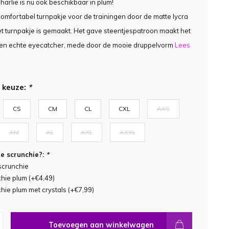
harlie is nu ook beschikbaar in plum!
comfortabel turnpakje voor de trainingen door de matte lycra
 turnpakje is gemaakt. Het gave steentjespatroon maakt het
een echte eyecatcher, mede door de mooie druppelvorm
Lees
 keuze:
*
CS
CM
CL
CXL
AXS
AM
AL
AXL
AXXL
e scrunchie?:
*
scrunchie
hie plum (+€4,49)
hie plum met crystals (+€7,99)
Toevoegen aan winkelwagen