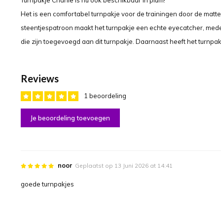
Turnpakje Charlie is nu ook beschikbaar in plum!
Het is een comfortabel turnpakje voor de trainingen door de matt
steentjespatroon maakt het turnpakje een echte eyecatcher, med
die zijn toegevoegd aan dit turnpakje. Daarnaast heeft het turnpak
Reviews
1 beoordeling
Je beoordeling toevoegen
noor
Geplaatst op 13 Juni 2026 at 14:41
goede turnpakjes