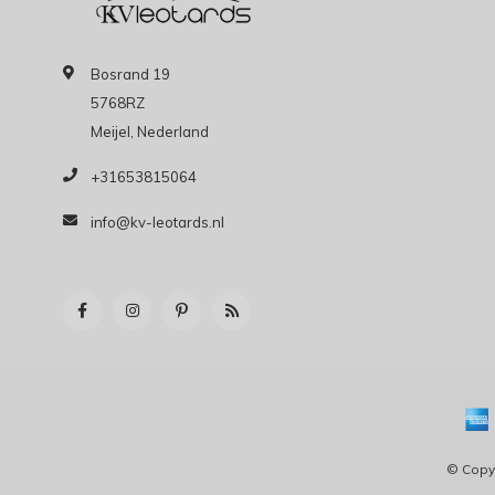
Bosrand 19
5768RZ
Meijel, Nederland
+31653815064
info@kv-leotards.nl
© Copyr