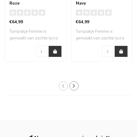
Roze
Navy
€64,99
€64,99
Turnpakje Femme is
Turnpakje Femme is
gemaakt van zachte lycra
gemaakt van zachte lycra
in combinatie me..
in combinatie me..