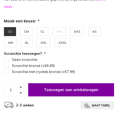
meer..
Maak een keuze:
*
CS
CM
CL
CXL
AXS
AS
AM
AL
AXL
AXXL
Scrunchie toevoegen?:
*
Geen scrunchie
Scrunchie bronze (+€4,49)
Scrunchie met crystals bronze (+€7,99)
Toevoegen aan winkelwagen
2-3 weken
MAATTABEL