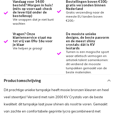
Vandaag voor 14:00
Bestellingen boven €100,-
besteld? Morgen in huis!
gratis verzonden binnen
(mits op voorraad: check
Nederland
de levertijd onder de
Gratis verzending naar de
bestelknop)
meeste EU landen boven
We snappen dat je niet kunt
€200,-
wachten
Vragen? Onze
De mooiste unieke
klantenservice staat ma
designs, de beste pasvorm
tot vrij van 09u-16u voor
en de meest shiny
je klaar
crystals: dát is KV
leotards
We helpen je graag!
Turnen is een magische sport
waar atletisch vermogen en
artistiek talent samenkomen:
dit verdiend de mooiste
turnpakken gemaakt van de
beste materialen.
Productomschrijving
Dit prachtige unieke turnpakje heeft mooie bronzen kleuren en heel
veel steentjes! Versierd met ruim 2000 KV Crystals van de beste
kwaliteit: dit turnpakje laat jouw shinen als nooit te voren. Gemaakt
van zachte en comfortabele geprinte lycra gecombineerd met