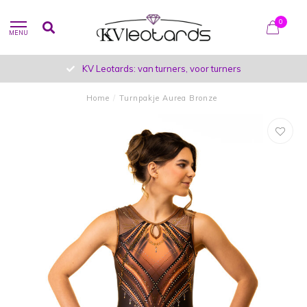
0
MENU
KV Leotards: van turners, voor turners
Home
/
Turnpakje Aurea Bronze