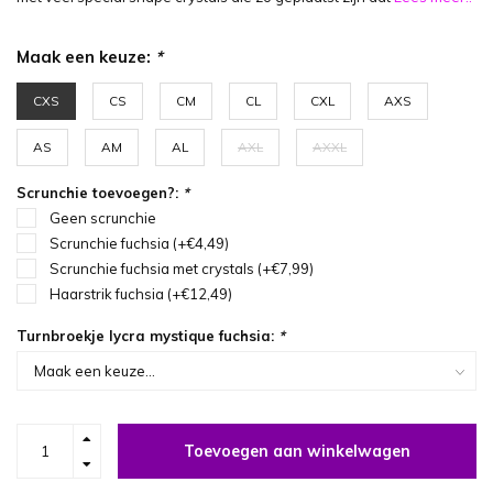
Maak een keuze:
*
CXS
CS
CM
CL
CXL
AXS
AS
AM
AL
AXL
AXXL
Scrunchie toevoegen?:
*
Geen scrunchie
Scrunchie fuchsia (+€4,49)
Scrunchie fuchsia met crystals (+€7,99)
Haarstrik fuchsia (+€12,49)
Turnbroekje lycra mystique fuchsia:
*
Toevoegen aan winkelwagen