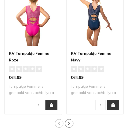
KV Turnpakje Femme
KV Turnpakje Femme
Roze
Navy
€64,99
€64,99
Turnpakje Femme is
Turnpakje Femme is
gemaakt van zachte lycra
gemaakt van zachte lycra
in combinatie me..
in combinatie me..