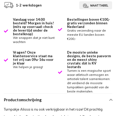
1-2 werkdagen
MAATTABEL
Vandaag voor 14:00
Bestellingen boven €100,-
besteld? Morgen in huis!
gratis verzonden binnen
(mits op voorraad: check
Nederland
de levertijd onder de
Gratis verzending naar de
bestelknop)
meeste EU landen boven
We snappen dat je niet kunt
€200,-
wachten
Vragen? Onze
De mooiste unieke
klantenservice staat ma
designs, de beste pasvorm
tot vrij van 09u-16u voor
en de meest shiny
je klaar
crystals: dát is KV
leotards
We helpen je graag!
Turnen is een magische sport
waar atletisch vermogen en
artistiek talent samenkomen:
dit verdiend de mooiste
turnpakken gemaakt van de
beste materialen.
Productomschrijving
Turnpakje Alissa is nu ook verkrijgbaar in het roze! Dit prachtig