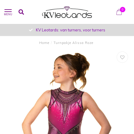
0
MENU
KV Leotards: van turners, voor turners
Home
/
Turnpakje Alissa Roze