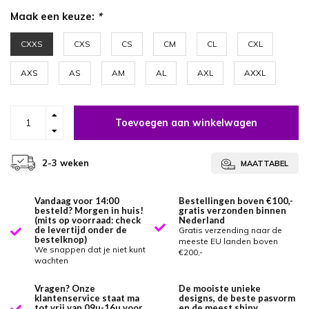
Maak een keuze:
*
CXXS
CXS
CS
CM
CL
CXL
AXS
AS
AM
AL
AXL
AXXL
Toevoegen aan winkelwagen
2-3 weken
MAATTABEL
Vandaag voor 14:00
Bestellingen boven €100,-
besteld? Morgen in huis!
gratis verzonden binnen
(mits op voorraad: check
Nederland
de levertijd onder de
Gratis verzending naar de
bestelknop)
meeste EU landen boven
We snappen dat je niet kunt
€200,-
wachten
Vragen? Onze
De mooiste unieke
klantenservice staat ma
designs, de beste pasvorm
tot vrij van 09u-16u voor
en de meest shiny