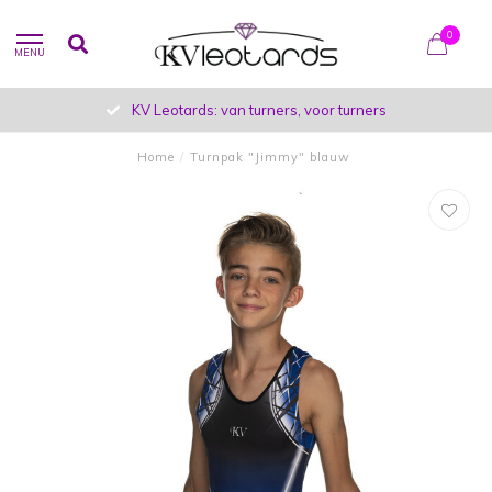
0
MENU
KV Leotards: van turners, voor turners
Home
/
Turnpak "Jimmy" blauw