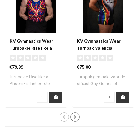
KV Gymnastics Wear
KV Gymnastics Wear
Turnpakje Rise like a
Turnpak Valencia
Phoenix Heren
€79,99
€75,00
Turnpakje Rise like a
Turnpak gemaakt voor de
Phoenix is het eerste
official Gay Games of
officiële turnpa..
Valencia 2026...