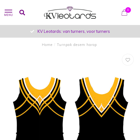
0
MENU
KV Leotards: van turners, voor turners
Home
/
Turnpak desem harop