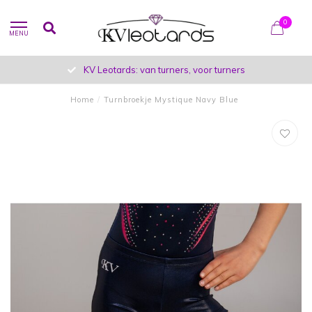
0
MENU
KV Leotards: van turners, voor turners
Home
/
Turnbroekje Mystique Navy Blue