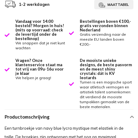
1-2 werkdagen
MAATTABEL
Vandaag voor 14:00
Bestellingen boven €100,-
besteld? Morgen in huis!
gratis verzonden binnen
(mits op voorraad: check
Nederland
de levertijd onder de
Gratis verzending naar de
bestelknop)
meeste EU landen boven
We snappen dat je niet kunt
€200,-
wachten
Vragen? Onze
De mooiste unieke
klantenservice staat ma
designs, de beste pasvorm
tot vrij van 09u-16u voor
en de meest shiny
je klaar
crystals: dát is KV
leotards
We helpen je graag!
Turnen is een magische sport
waar atletisch vermogen en
artistiek talent samenkomen:
dit verdiend de mooiste
turnpakken gemaakt van de
beste materialen.
Productomschrijving
Een turnbroekje van navy blue lycra mystique met elastiek in de
taille. De broekjes zijn ontworpen met het oog op maximaal