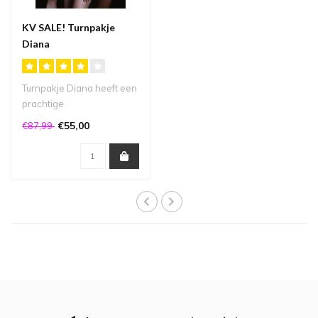
KV SALE! Turnpakje
Diana
Turnpakje Diana heeft een
prachtige
kleurencombinatie van
€55,00
€87,99
Navy blauw, felroze en..