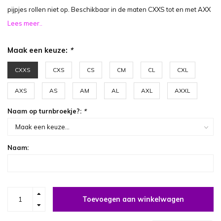
pijpjes rollen niet op. Beschikbaar in de maten CXXS tot en met AXX
Lees meer..
Maak een keuze:
*
CXXS
CXS
CS
CM
CL
CXL
AXS
AS
AM
AL
AXL
AXXL
Naam op turnbroekje?:
*
Naam:
Toevoegen aan winkelwagen