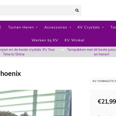
E
Turnen Heren
Accessoires
KV Crystals
Tu
Werken bij KV
KV Winkel
pen en de beste crystals: It's Your
Turnpakken met dé beste pas
Time to Shine
en heren!
Phoenix
KV GYMNASTIC
€21,99