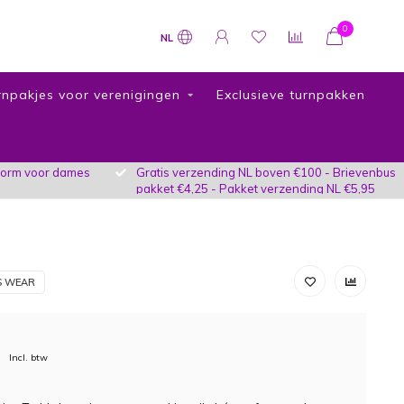
0
NL
rnpakjes voor verenigingen
Exclusieve turnpakken
vorm voor dames
Gratis verzending NL boven €100 - Brievenbus
pakket €4,25 - Pakket verzending NL €5,95
S WEAR
Incl. btw