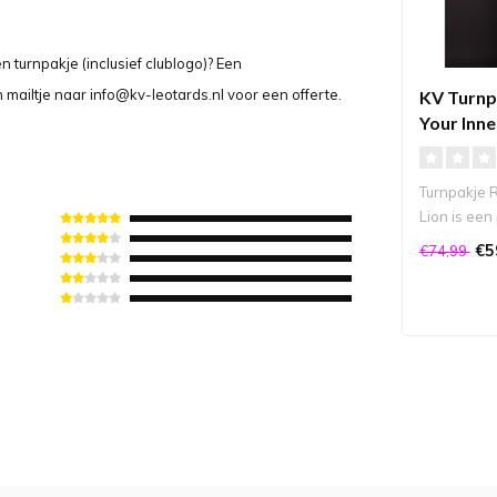
 turnpakje (inclusief clublogo)? Een
 mailtje naar
info@kv-leotards.nl
voor een offerte.
KV Turnp
Your Inne
Dames
Turnpakje R
Lion is een
met een uni
€5
€74,99