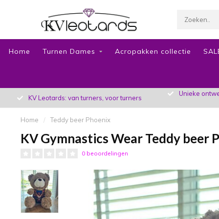
Home
Turnen Dames
Acropakken collectie
SAL
Unieke ontwer
KV Leotards: van turners, voor turners
Home
/
Teddy beer Phoenix
KV Gymnastics Wear Teddy beer 
0 beoordelingen