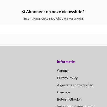
Abonneer op onze nieuwsbrief!
En ontvang leuke nieuwtjes en kortingen!
Informatie
Contact
Privacy Policy
Algemene voorwaarden
Over ons
Betaalmethoden
Verzenden & retourneren