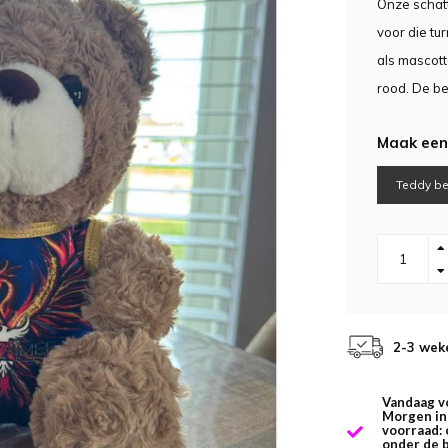
Onze schatt
voor die tu
als mascotte
rood. De be
Maak een
Teddy be
2-3 wek
Vandaag v
Morgen in 
voorraad: 
onder de 