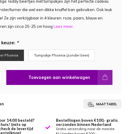
ige Teddy beertjes met turnpakjes zijn hét perfecte cadeau
rnster/turner die wel een dikke knuffel kan gebruiken. Ook leuk
! Ze zijn verkrijgbaar in 4 kleuren: roze, paars, blauw en
ren zijn circa 20-25 cm hoog
Lees meer..
 keuze:
*
er Phoenix
Turnpakje Phoenix (zonder beer)
Toevoegen aan winkelwagen
en
MAATTABEL
oor 14:00 besteld?
Bestellingen boven €100,- gratis
huis! (mits op
verzonden binnen Nederland
check de levertijd
Gratis verzending naar de meeste
bestelknop)
EU landen boven €200,-