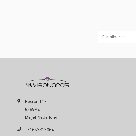
Bosrand 19
5768RZ
Meijel, Nederland
+31653815064