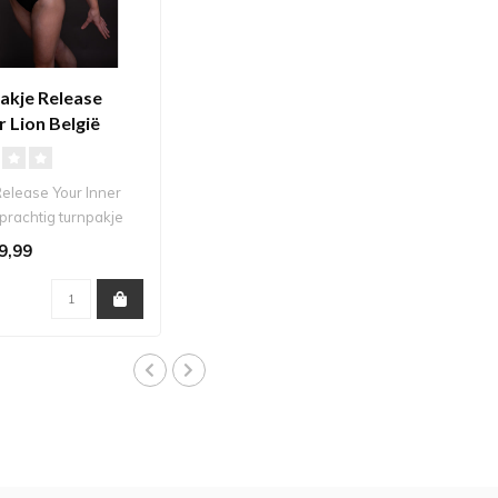
akje Release
r Lion België
elease Your Inner
 prachtig turnpakje
ek en ged..
9,99