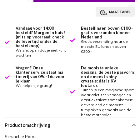
MAATTABEL
Vandaag voor 14:00
Bestellingen boven €100,-
besteld? Morgen in huis!
gratis verzonden binnen
(mits op voorraad: check
Nederland
de levertijd onder de
Gratis verzending naar de
bestelknop)
meeste EU landen boven
We snappen dat je niet kunt
€200,-
wachten
Vragen? Onze
De mooiste unieke
klantenservice staat ma
designs, de beste pasvorm
tot vrij van 09u-16u voor
en de meest shiny
je klaar
crystals: dát is KV
leotards
We helpen je graag!
Turnen is een magische sport
waar atletisch vermogen en
artistiek talent samenkomen:
dit verdiend de mooiste
turnpakken gemaakt van de
beste materialen.
Productomschrijving
Scrunchie Paars