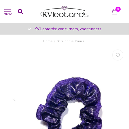
0
MENU
KV Leotards: van turners, voor turners
Home
/
Scrunchie Paars