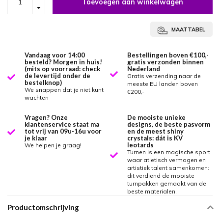
Toevoegen aan winkelwagen
MAATTABEL
Vandaag voor 14:00
Bestellingen boven €100,-
besteld? Morgen in huis!
gratis verzonden binnen
(mits op voorraad: check
Nederland
de levertijd onder de
Gratis verzending naar de
bestelknop)
meeste EU landen boven
We snappen dat je niet kunt
€200,-
wachten
Vragen? Onze
De mooiste unieke
klantenservice staat ma
designs, de beste pasvorm
tot vrij van 09u-16u voor
en de meest shiny
je klaar
crystals: dát is KV
leotards
We helpen je graag!
Turnen is een magische sport
waar atletisch vermogen en
artistiek talent samenkomen:
dit verdiend de mooiste
turnpakken gemaakt van de
beste materialen.
Productomschrijving