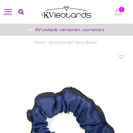
0
MENU
KV Leotards: van turners, voor turners
Home
/
Scrunchie Mat Navy Blauw