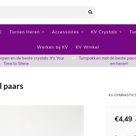
E
Turnen Heren
Accessoires
KV Crystals
Tu
Werken bij KV
KV Winkel
pen en de beste crystals: It's Your
Turnpakken met dé beste pas
Time to Shine
en heren!
l paars
KV GYMNASTIC
€4,49