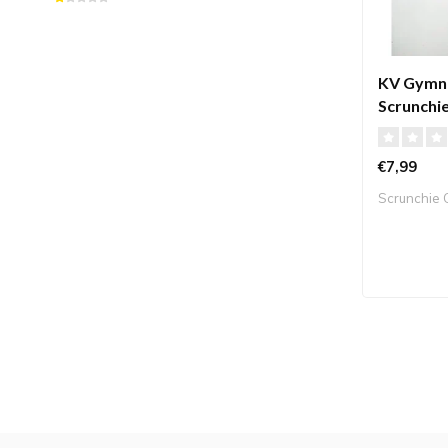
KV Gymna
Scrunchie
roze
€7,99
Scrunchie 