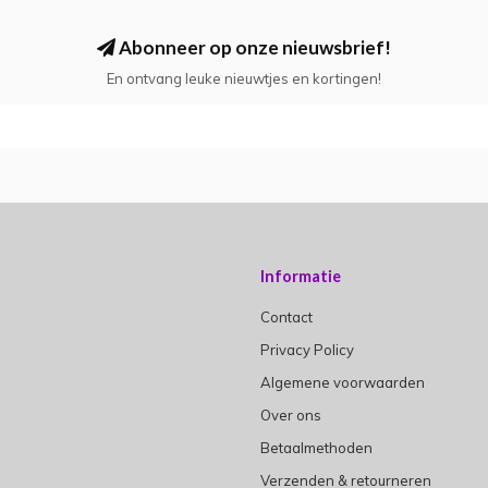
Abonneer op onze nieuwsbrief!
En ontvang leuke nieuwtjes en kortingen!
Informatie
Contact
Privacy Policy
Algemene voorwaarden
Over ons
Betaalmethoden
Verzenden & retourneren