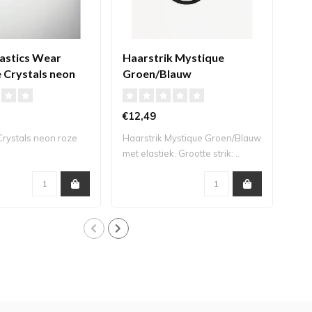
stics Wear
Haarstrik Mystique
KV
 Crystals neon
Groen/Blauw
Scr
€12,49
€7,
Crystals neon roze
Haarstrik Mystique Groen/Blauw
Scr
met elastiek. Grootte strik: ..