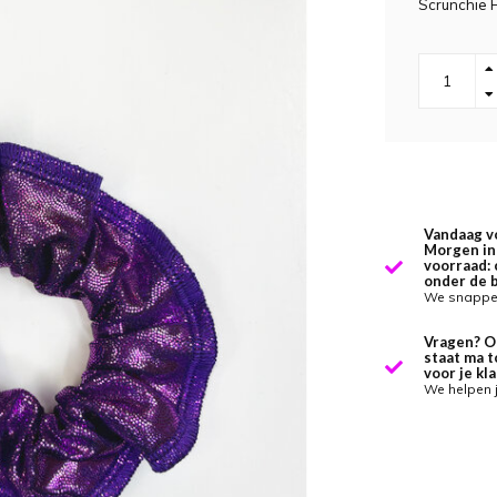
Scrunchie 
Vandaag v
Morgen in 
voorraad: 
onder de 
We snappen
Vragen? O
staat ma t
voor je kla
We helpen 