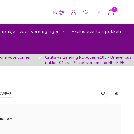
0
NL
rnpakjes voor verenigingen
Exclusieve turnpakken
vorm voor dames
Gratis verzending NL boven €100 - Brievenbus
pakket €4,25 - Pakket verzending NL €5,95
S WEAR
Incl. btw