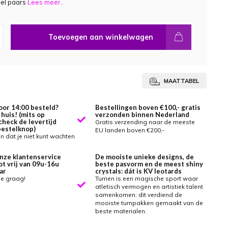
Fel paars
Lees meer..
Toevoegen aan winkelwagen
MAATTABEL
oor 14:00 besteld?
Bestellingen boven €100,- gratis
huis! (mits op
verzonden binnen Nederland
check de levertijd
Gratis verzending naar de meeste
bestelknop)
EU landen boven €200,-
 dat je niet kunt wachten
nze klantenservice
De mooiste unieke designs, de
ot vrij van 09u-16u
beste pasvorm en de meest shiny
ar
crystals: dát is KV leotards
je graag!
Turnen is een magische sport waar
atletisch vermogen en artistiek talent
samenkomen: dit verdiend de
mooiste turnpakken gemaakt van de
beste materialen.