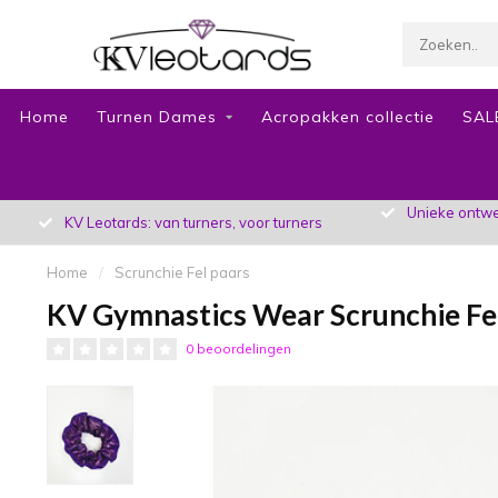
Home
Turnen Dames
Acropakken collectie
SAL
Unieke ontwer
KV Leotards: van turners, voor turners
Home
/
Scrunchie Fel paars
KV Gymnastics Wear Scrunchie Fe
0 beoordelingen