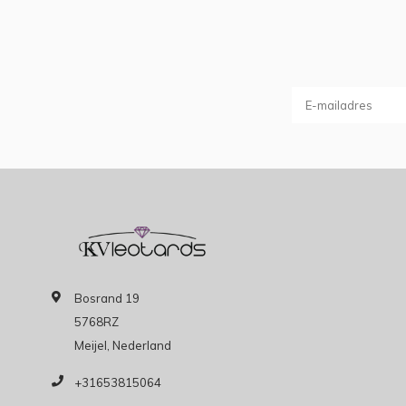
Bosrand 19
5768RZ
Meijel, Nederland
+31653815064