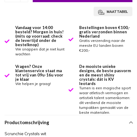
MAATTABEL
Vandaag voor 14:00
Bestellingen boven €100,-
besteld? Morgen in huis!
gratis verzonden binnen
(mits op voorraad: check
Nederland
de levertijd onder de
Gratis verzending naar de
bestelknop)
meeste EU landen boven
We snappen dat je niet kunt
€200,-
wachten
Vragen? Onze
De mooiste unieke
klantenservice staat ma
designs, de beste pasvorm
tot vrij van 09u-16u voor
en de meest shiny
je klaar
crystals: dát is KV
leotards
We helpen je graag!
Turnen is een magische sport
waar atletisch vermogen en
artistiek talent samenkomen:
dit verdiend de mooiste
turnpakken gemaakt van de
beste materialen.
Productomschrijving
Scrunchie Crystals wit