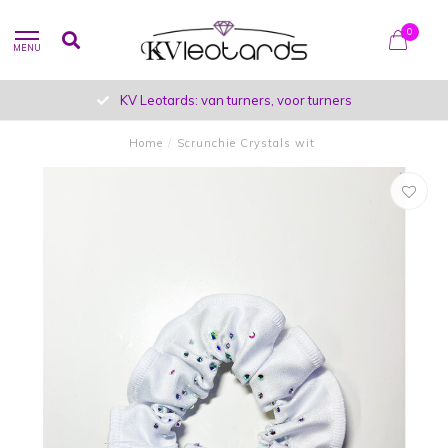
0
MENU
KV Leotards: van turners, voor turners
Home
/
Scrunchie Crystals wit