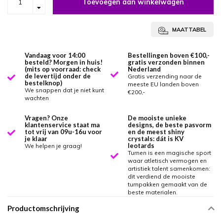
Toevoegen aan winkelwagen
MAATTABEL
Vandaag voor 14:00
Bestellingen boven €100,-
besteld? Morgen in huis!
gratis verzonden binnen
(mits op voorraad: check
Nederland
de levertijd onder de
Gratis verzending naar de
bestelknop)
meeste EU landen boven
We snappen dat je niet kunt
€200,-
wachten
Vragen? Onze
De mooiste unieke
klantenservice staat ma
designs, de beste pasvorm
tot vrij van 09u-16u voor
en de meest shiny
je klaar
crystals: dát is KV
leotards
We helpen je graag!
Turnen is een magische sport
waar atletisch vermogen en
artistiek talent samenkomen:
dit verdiend de mooiste
turnpakken gemaakt van de
beste materialen.
Productomschrijving