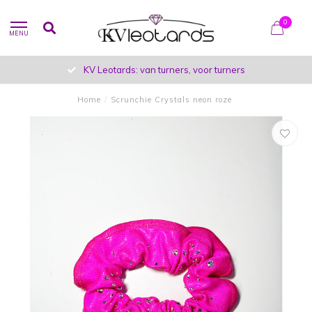
0
MENU
KV Leotards: van turners, voor turners
Home
/
Scrunchie Crystals neon roze