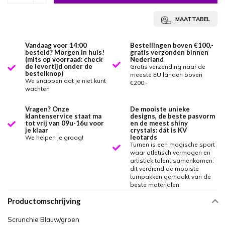
MAATTABEL
Vandaag voor 14:00
Bestellingen boven €100,-
besteld? Morgen in huis!
gratis verzonden binnen
(mits op voorraad: check
Nederland
de levertijd onder de
Gratis verzending naar de
bestelknop)
meeste EU landen boven
We snappen dat je niet kunt
€200,-
wachten
Vragen? Onze
De mooiste unieke
klantenservice staat ma
designs, de beste pasvorm
tot vrij van 09u-16u voor
en de meest shiny
je klaar
crystals: dát is KV
leotards
We helpen je graag!
Turnen is een magische sport
waar atletisch vermogen en
artistiek talent samenkomen:
dit verdiend de mooiste
turnpakken gemaakt van de
beste materialen.
Productomschrijving
Scrunchie Blauw/groen