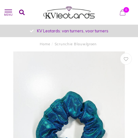
0
MENU
KV Leotards: van turners, voor turners
Home
/
Scrunchie Blauw/groen