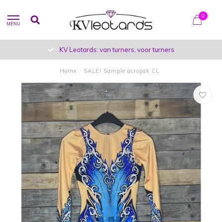
0
MENU
KV Leotards: van turners, voor turners
Home
/
SALE! Sample acropak CL