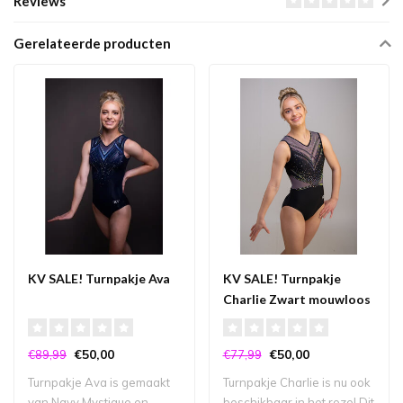
Reviews
Gerelateerde producten
KV SALE! Turnpakje Ava
KV SALE! Turnpakje
Charlie Zwart mouwloos
€50,00
€50,00
€89,99
€77,99
Turnpakje Ava is gemaakt
Turnpakje Charlie is nu ook
van Navy Mystique en
beschikbaar in het roze! Dit