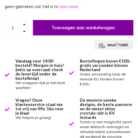
geen gebreken oid. Het is ni
Lees meer..
Toevoegen aan winkelwagen
MAATTABEL
Vandaag voor 14:00
Bestellingen boven €100,-
besteld? Morgen in huis!
gratis verzonden binnen
(mits op voorraad: check
Nederland
de levertijd onder de
Gratis verzending naar de
bestelknop)
meeste EU landen boven
We snappen dat je niet kunt
€200,-
wachten
Vragen? Onze
De mooiste unieke
klantenservice staat ma
designs, de beste pasvorm
tot vrij van 09u-16u voor
en de meest shiny
je klaar
crystals: dát is KV
leotards
We helpen je graag!
Turnen is een magische sport
waar atletisch vermogen en
artistiek talent samenkomen:
dit verdiend de mooiste