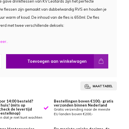
 gave drinkflessen van KV Leotards zijn het perfecte
De flessen zijn gemaakt van dubbelwandig RVS en houden je
uur warm of koud. De inhoud van de fles is 650ml. De fles
erd met twee verschillende deksels:
eer..
Toevoegen aan winkelwagen
MAATTABEL
oor 14:00 besteld?
Bestellingen boven €100,- gratis
huis! (mits op
verzonden binnen Nederland
check de levertijd
Gratis verzending naar de meeste
bestelknop)
EU landen boven €200,-
 dat je niet kunt wachten