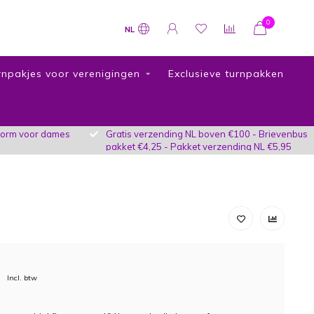
0
NL
rnpakjes voor verenigingen
Exclusieve turnpakken
vorm voor dames
Gratis verzending NL boven €100 - Brievenbus
pakket €4,25 - Pakket verzending NL €5,95
Incl. btw