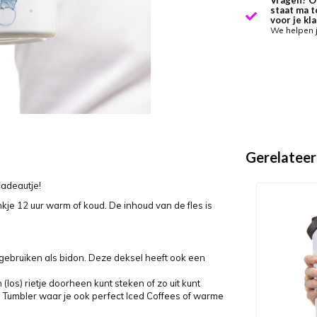
Vragen? O
staat ma t
voor je kla
We helpen 
Gerelateer
cadeautje!
je 12 uur warm of koud. De inhoud van de fles is
t gebruiken als bidon. Deze deksel heeft ook een
(los) rietje doorheen kunt steken of zo uit kunt
jl Tumbler waar je ook perfect Iced Coffees of warme