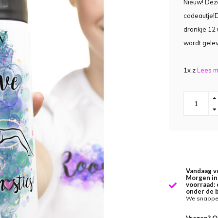
Nieuw! Deze
cadeautje!
drankje 12 
wordt gelev
1x z
Lees m
Vandaag v
Morgen in 
voorraad: 
onder de 
We snappen