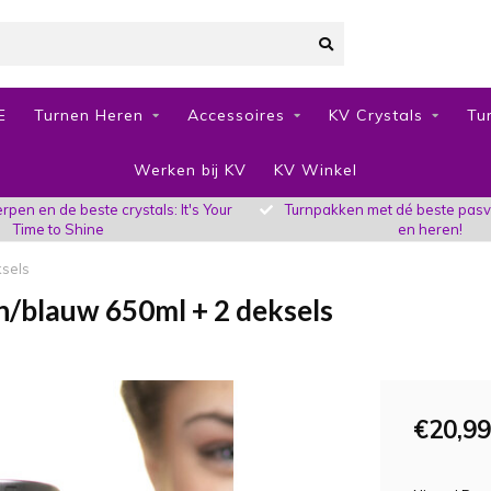
E
Turnen Heren
Accessoires
KV Crystals
Tu
Werken bij KV
KV Winkel
pen en de beste crystals: It's Your
Turnpakken met dé beste pas
Time to Shine
en heren!
ksels
n/blauw 650ml + 2 deksels
€20,99