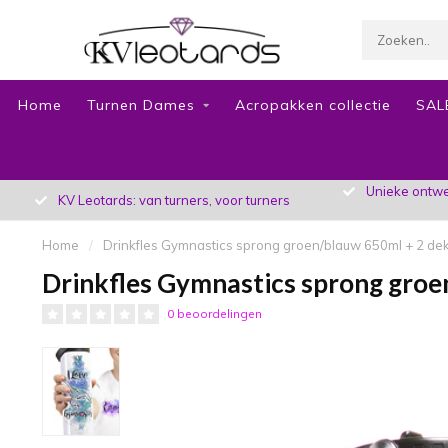
Home
Turnen Dames
Acropakken collectie
SAL
Unieke ontwer
KV Leotards: van turners, voor turners
Home
/
Drinkfles Gymnastics sprong groen/blauw 650ml + 2 de
Drinkfles Gymnastics sprong groe
0 beoordelingen