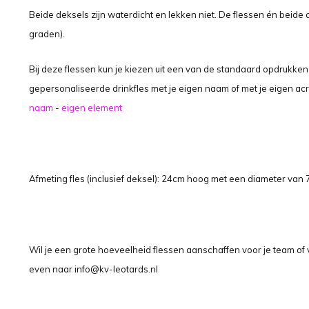
Beide deksels zijn waterdicht en lekken niet. De flessen én bei
graden).
Bij deze flessen kun je kiezen uit een van de standaard opdrukke
gepersonaliseerde drinkfles met je eigen naam of met je eigen acro
naam
-
eigen element
Afmeting fles (inclusief deksel): 24cm hoog met een diameter van
Wil je een grote hoeveelheid flessen aanschaffen voor je team of v
even naar
info@kv-leotards.nl