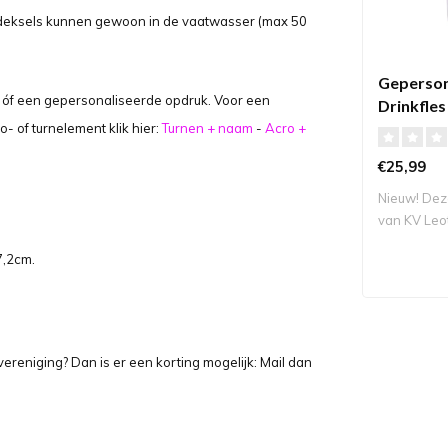
de deksels kunnen gewoon in de vaatwasser (max 50
Geperson
n óf een gepersonaliseerde opdruk. Voor een
Drinkfle
Turnen
- of turnelement klik hier:
Turnen + naam
-
Acro +
€25,99
Nieuw! Dez
van KV Leot
 7,2cm.
ereniging? Dan is er een korting mogelijk: Mail dan