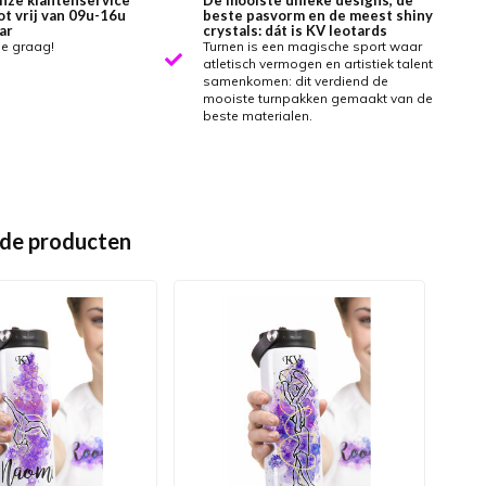
nze klantenservice
De mooiste unieke designs, de
ot vrij van 09u-16u
beste pasvorm en de meest shiny
ar
crystals: dát is KV leotards
je graag!
Turnen is een magische sport waar
atletisch vermogen en artistiek talent
samenkomen: dit verdiend de
mooiste turnpakken gemaakt van de
beste materialen.
de producten